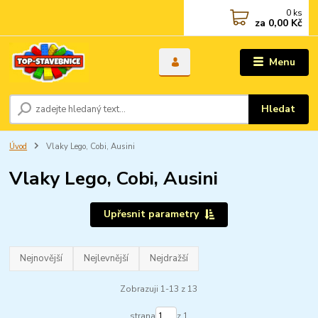
0
ks
za
0,00 Kč
Menu
Hledat
Úvod
Vlaky Lego, Cobi, Ausini
Vlaky Lego, Cobi, Ausini
Upřesnit parametry
Nejnovější
Nejlevnější
Nejdražší
Zobrazuji 1-13 z 13
strana
z 1