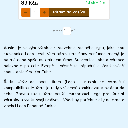
89 Kč
Skladem 2 ks
/
ks
Přidat do košíku
strana
z 1
Ausini
je velkým výrobcem stavebnic stejného typu, jako jsou
stavebnice Lego. Jestli Vám název této firmy není moc známý, je
patrně dáno spíše maketingem firmy. Stavebnice tohoto výrobce
naleznete po celé Evropě - včetně té západní, o čemž svědčí
spousta videí na YouTube.
Řada
vlaky
od obou firem (Lego i Ausini) se vyznačují
kompatibilitou. Můžete je tedy vzájemně kombinovat a skládat do
sebe. Zrovna tak můžete použít
motorizaci
Lego
pro Ausini
výrobky
a využít svoji tvořivost. Všechny potřebné díly naleznete
v sekci Lego Pohonné funkce.