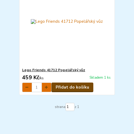
Lego Friends 41712 Popelářský vůz
459 Kč
Skladem 1 ks
/
ks
Přidat do košíku
strana
z 1