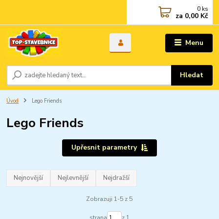
0
ks
za
0,00 Kč
Menu
Hledat
Úvod
Lego Friends
Lego Friends
Upřesnit parametry
Nejnovější
Nejlevnější
Nejdražší
Zobrazuji 1-5 z 5
strana
z 1