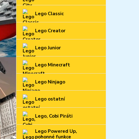
Lego Classic
Lego Creator
Lego Junior
Lego Minecraft
Lego Ninjago
Lego ostatní
Lego, Cobi Piráti
Lego Powered Up,
pohonné funkce