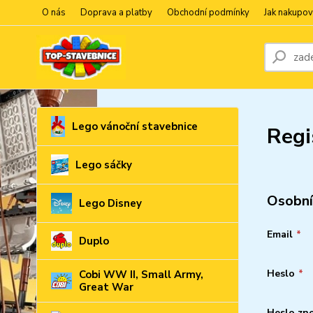
O nás
Doprava a platby
Obchodní podmínky
Jak nakupov
Lego vánoční stavebnice
Regi
Lego sáčky
Osobní
Lego Disney
Email
*
Duplo
Heslo
*
Cobi WW II, Small Army,
Great War
Heslo zn