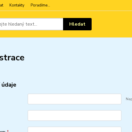
at
Kontakty
Poradíme...
Hledat
strace
 údaje
Nap
ovu
*