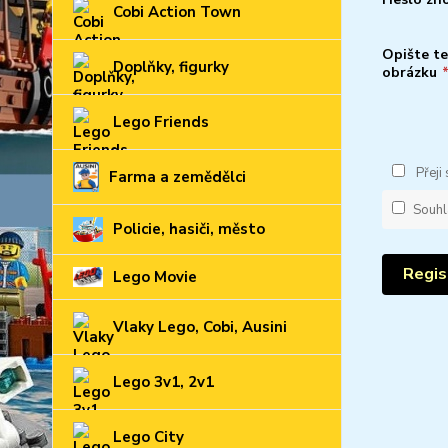
Cobi Action Town
Opište te
Doplňky, figurky
obrázku
Lego Friends
Přeji
Farma a zemědělci
Souhl
Policie, hasiči, město
Regis
Lego Movie
Vlaky Lego, Cobi, Ausini
Lego 3v1, 2v1
Lego City