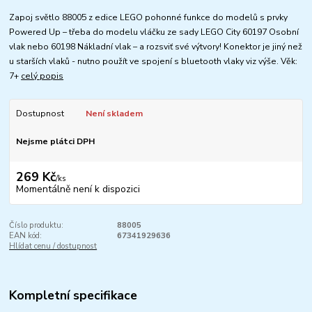
Zapoj světlo 88005 z edice LEGO pohonné funkce do modelů s prvky
Powered Up – třeba do modelu vláčku ze sady LEGO City 60197 Osobní
vlak nebo 60198 Nákladní vlak – a rozsviť své výtvory! Konektor je jiný než
u starších vlaků - nutno použít ve spojení s bluetooth vlaky viz výše. Věk:
7+
celý popis
Dostupnost
Není skladem
Nejsme plátci DPH
269 Kč
/
ks
Momentálně není k dispozici
Číslo produktu:
88005
EAN kód:
67341929636
Hlídat cenu / dostupnost
Kompletní specifikace