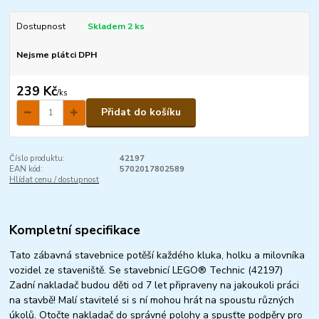
Dostupnost
Skladem 2 ks
Nejsme plátci DPH
239 Kč
/
ks
Přidat do košíku
Číslo produktu:
42197
EAN kód:
5702017802589
Hlídat cenu / dostupnost
Kompletní specifikace
Tato zábavná stavebnice potěší každého kluka, holku a milovníka
vozidel ze staveniště. Se stavebnicí LEGO® Technic (42197)
Zadní nakladač budou děti od 7 let připraveny na jakoukoli práci
na stavbě! Malí stavitelé si s ní mohou hrát na spoustu různých
úkolů. Otočte nakladač do správné polohy a spusťte podpěry pro