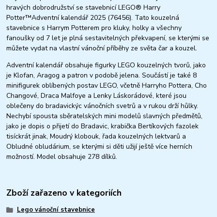
hravých dobrodružství se stavebnicí LEGO® Harry
Potter™Adventní kalendář 2025 (76456). Tato kouzelná
stavebnice s Harrym Potterem pro kluky, holky a všechny
fanoušky od 7 let je plná sestavitelných překvapení, se kterými se
můžete vydat na vlastní vánoční příběhy ze světa čar a kouzel.
Adventní kalendář obsahuje figurky LEGO kouzelných tvorů, jako
je Klofan, Aragog a patron v podobě jelena. Součástí je také 8
minifigurek oblíbených postav LEGO, včetně Harryho Pottera, Cho
Changové, Draca Malfoye a Lenky Láskorádové, které jsou
oblečeny do bradavickýc vánočních svetrů a v rukou drží hůlky.
Nechybí spousta sběratelských mini modelů slavných předmětů,
jako je dopis o přijetí do Bradavic, krabička Bertíkových fazolek
tisíckrát jinak, Moudrý klobouk, řada kouzelných lektvarů a
Obludné obludárium, se kterými si děti užijí ještě více herních
možností. Model obsahuje 278 dílků.
Zboží zařazeno v kategoriích
Lego vánoční stavebnice