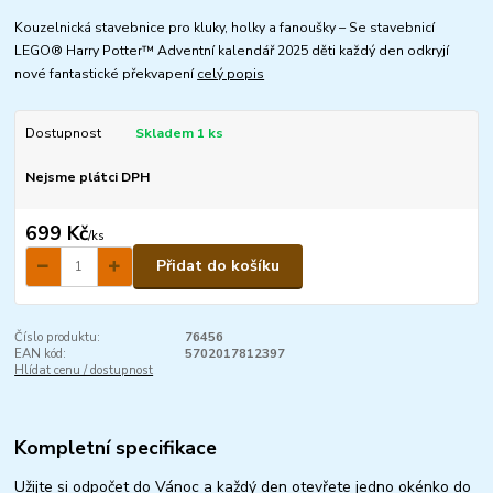
Kouzelnická stavebnice pro kluky, holky a fanoušky – Se stavebnicí
LEGO® Harry Potter™ Adventní kalendář 2025 děti každý den odkryjí
nové fantastické překvapení
celý popis
Dostupnost
Skladem 1 ks
Nejsme plátci DPH
699 Kč
/
ks
Přidat do košíku
Číslo produktu:
76456
EAN kód:
5702017812397
Hlídat cenu / dostupnost
Kompletní specifikace
Užijte si odpočet do Vánoc a každý den otevřete jedno okénko do