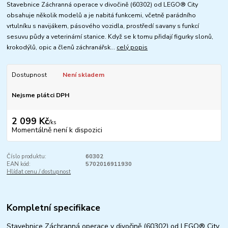
Stavebnice Záchranná operace v divočině (60302) od LEGO® City
obsahuje několik modelů a je nabitá funkcemi, včetně parádního
vrtulníku s navijákem, pásového vozidla, prostředí savany s funkcí
sesuvu půdy a veterinární stanice. Když se k tomu přidají figurky slonů,
krokodýlů, opic a členů záchranářsk...
celý popis
Dostupnost
Není skladem
Nejsme plátci DPH
2 099 Kč
/
ks
Momentálně není k dispozici
Číslo produktu:
60302
EAN kód:
5702016911930
Hlídat cenu / dostupnost
Kompletní specifikace
Stavebnice Záchranná operace v divočině (60302) od LEGO® City