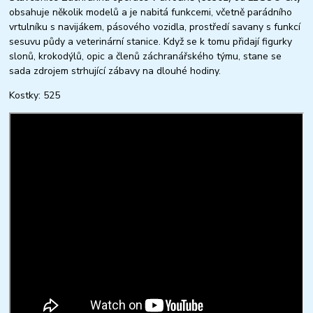
obsahuje několik modelů a je nabitá funkcemi, včetně parádního
vrtulníku s navijákem, pásového vozidla, prostředí savany s funkcí
sesuvu půdy a veterinární stanice. Když se k tomu přidají figurky
slonů, krokodýlů, opic a členů záchranářského týmu, stane se
sada zdrojem strhující zábavy na dlouhé hodiny.
Kostky: 525