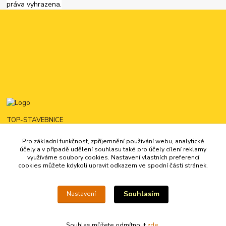
práva vyhrazena.
TOP-STAVEBNICE
Pro základní funkčnost, zpříjemnění používání webu, analytické
725444321
účely a v případě udělení souhlasu také pro účely cílení reklamy
16:00 - 22:00
využíváme soubory cookies. Nastavení vlastních preferencí
cookies můžete kdykoli upravit odkazem ve spodní části stránek.
kontakt@top-stavebnice.cz
Souhlasím
Nastavení
Souhlas můžete odmítnout
zde
.