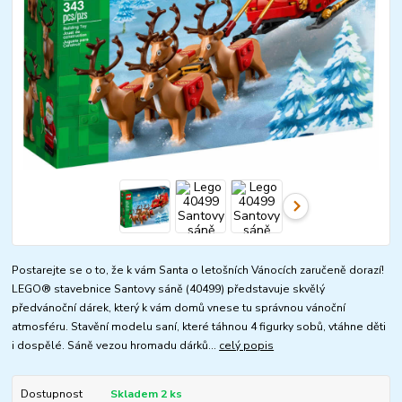
Postarejte se o to, že k vám Santa o letošních Vánocích zaručeně dorazí!
LEGO® stavebnice Santovy sáně (40499) představuje skvělý
předvánoční dárek, který k vám domů vnese tu správnou vánoční
atmosféru. Stavění modelu saní, které táhnou 4 figurky sobů, vtáhne děti
i dospělé. Sáně vezou hromadu dárků...
celý popis
Dostupnost
Skladem 2 ks