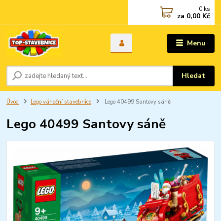
0
ks
za
0,00 Kč
Menu
Hledat
Úvod
Lego vánoční stavebnice
Lego 40499 Santovy sáně
Lego 40499 Santovy sáně