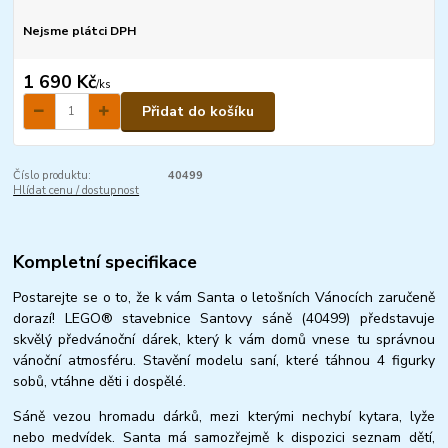
Nejsme plátci DPH
1 690 Kč
/
ks
Přidat do košíku
Číslo produktu:
40499
Hlídat cenu / dostupnost
Kompletní specifikace
Postarejte se o to, že k vám Santa o letošních Vánocích zaručeně
dorazí! LEGO® stavebnice Santovy sáně (40499) představuje
skvělý předvánoční dárek, který k vám domů vnese tu správnou
vánoční atmosféru. Stavění modelu saní, které táhnou 4 figurky
sobů, vtáhne děti i dospělé.
Sáně vezou hromadu dárků, mezi kterými nechybí kytara, lyže
nebo medvídek. Santa má samozřejmě k dispozici seznam dětí,