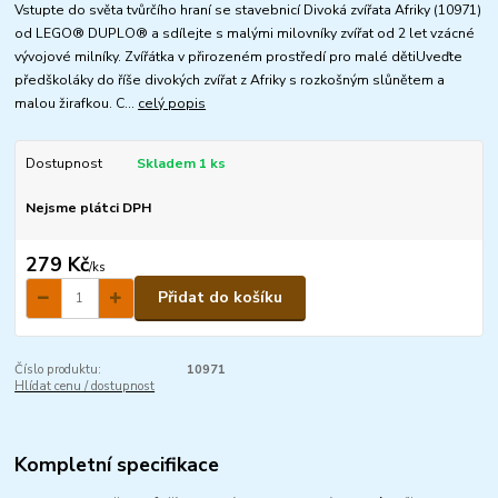
Vstupte do světa tvůrčího hraní se stavebnicí Divoká zvířata Afriky (10971)
od LEGO® DUPLO® a sdílejte s malými milovníky zvířat od 2 let vzácné
vývojové milníky. Zvířátka v přirozeném prostředí pro malé dětiUveďte
předškoláky do říše divokých zvířat z Afriky s rozkošným slůnětem a
malou žirafkou. C...
celý popis
Dostupnost
Skladem 1 ks
Nejsme plátci DPH
279 Kč
/
ks
Přidat do košíku
Číslo produktu:
10971
Hlídat cenu / dostupnost
Kompletní specifikace