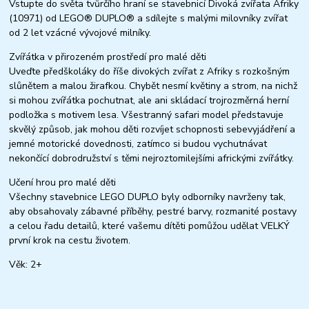
Vstupte do světa tvůrčího hraní se stavebnicí Divoká zvířata Afriky
(10971) od LEGO® DUPLO® a sdílejte s malými milovníky zvířat
od 2 let vzácné vývojové milníky.
Zvířátka v přirozeném prostředí pro malé děti
Uveďte předškoláky do říše divokých zvířat z Afriky s rozkošným
slůnětem a malou žirafkou. Chybět nesmí květiny a strom, na nichž
si mohou zvířátka pochutnat, ale ani skládací trojrozměrná herní
podložka s motivem lesa. Všestranný safari model představuje
skvělý způsob, jak mohou děti rozvíjet schopnosti sebevyjádření a
jemné motorické dovednosti, zatímco si budou vychutnávat
nekončící dobrodružství s těmi nejroztomilejšími africkými zvířátky.
Učení hrou pro malé děti
Všechny stavebnice LEGO DUPLO byly odborníky navrženy tak,
aby obsahovaly zábavné příběhy, pestré barvy, rozmanité postavy
a celou řadu detailů, které vašemu dítěti pomůžou udělat VELKÝ
první krok na cestu životem.
Věk: 2+