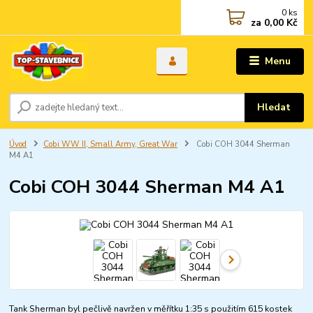
0
ks
za
0,00 Kč
Menu
Hledat
Úvod
Cobi WW II, Small Army, Great War
Cobi COH 3044 Sherman
M4 A1
Cobi COH 3044 Sherman M4 A1
Tank Sherman byl pečlivě navržen v měřítku 1:35 s použitím 615 kostek