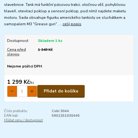
stavebnice. Tank má funkční pásovou trakci, otočnou věž, pohyblivou
hlaveň, otevírací poklop a servisní poklop, pod nímž najdete maketu
motoru. Sada obsahuje figurku amerického tankisty se sluchátkem a
samopalem M3 "Grease gun". ...
celý popis
Dostupnost
Skladem 1 ks
Cena před
1 349 Kč
slevou
Nejsme plátci DPH
1 299 Kč
/
ks
Přidat do košíku
Číslo produktu:
Cobi 3044
EAN kód:
5902251030445
Hlídat cenu / dostupnost