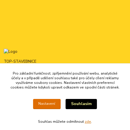
TOP-STAVEBNICE
Pro základní funkčnost, zpříjemnění používání webu, analytické
725444321
účely a v případě udělení souhlasu také pro účely cílení reklamy
16:00 - 22:00
využíváme soubory cookies. Nastavení vlastních preferencí
cookies můžete kdykoli upravit odkazem ve spodní části stránek.
kontakt@top-stavebnice.cz
Souhlasím
Nastavení
Souhlas můžete odmítnout
zde
.
Vytvořeno na
Eshop-rychle.cz