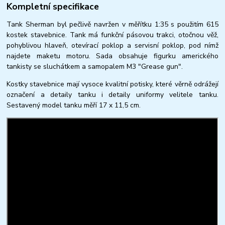
Kompletní specifikace
Tank Sherman byl pečlivě navržen v měřítku 1:35 s použitím 615
kostek stavebnice. Tank má funkční pásovou trakci, otočnou věž,
pohyblivou hlaveň, otevírací poklop a servisní poklop, pod nímž
najdete maketu motoru. Sada obsahuje figurku amerického
tankisty se sluchátkem a samopalem M3 "Grease gun".
Kostky stavebnice mají vysoce kvalitní potisky, které věrně odrážejí
označení a detaily tanku i detaily uniformy velitele tanku.
Sestavený model tanku měří 17 x 11,5 cm.