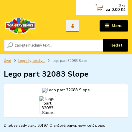
0
ks
za
0,00 Kč
Menu
Hledat
Úvod
Lego díly, kostky...
Lego part 32083 Slope
Lego part 32083 Slope
Dílek ze sady vlaku 60197. Oranžová barva, nový.
celý popis