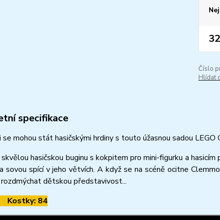
Nej
32
Číslo p
Hlídat 
tní specifikace
i se mohou stát hasičskými hrdiny s touto úžasnou sadou LEGO 
skvělou hasičskou buginu s kokpitem pro mini-figurku a hasicím 
 sovou spící v jeho větvích. A když se na scéně ocitne Clemmon
 rozdmýchat dětskou představivost...
 Kostky: 84