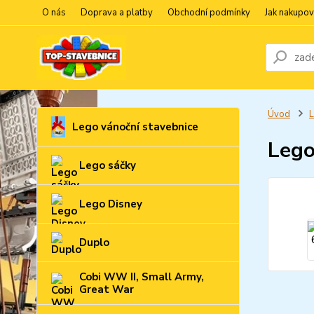
O nás
Doprava a platby
Obchodní podmínky
Jak nakupov
Úvod
L
Lego vánoční stavebnice
Lego
Lego sáčky
Lego Disney
Duplo
Cobi WW II, Small Army,
Great War