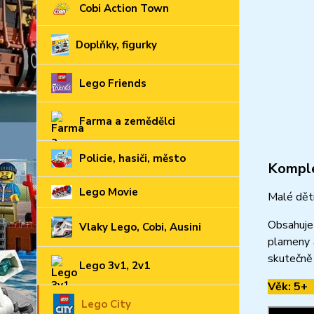
Cobi Action Town
Doplňky, figurky
Lego Friends
Farma a zemědělci
Policie, hasiči, město
Komple
Lego Movie
Malé dět
Obsahuje 
Vlaky Lego, Cobi, Ausini
plameny a
skutečně
Lego 3v1, 2v1
Věk: 5+
Lego City