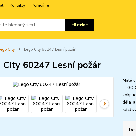
at
Kontakty
Poradíme...
Hledat
ego City
Lego City 60247 Lesní požár
 City 60247 Lesní požár
Malé d
LEGO C
kokpit
děla, 
když s
Dos