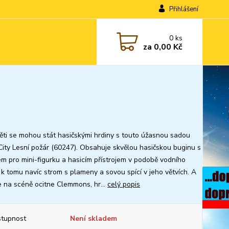
Přihlášení
0
ks
za
0,00 Kč
ěti se mohou stát hasičskými hrdiny s touto úžasnou sadou
ity Lesní požár (60247). Obsahuje skvělou hasičskou buginu s
em pro mini-figurku a hasicím přístrojem v podobě vodního
a k tomu navíc strom s plameny a sovou spící v jeho větvích. A
e na scéně ocitne Clemmons, hr...
celý popis
tupnost
Není skladem