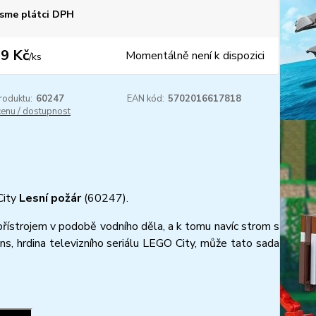
sme plátci DPH
9 Kč
Momentálně není k dispozici
/
ks
roduktu:
60247
EAN kód:
5702016617818
cenu / dostupnost
City
Lesní požár
(60247).
přístrojem v podobě vodního děla, a k tomu navíc strom s
s, hrdina televizního seriálu LEGO City, může tato sada